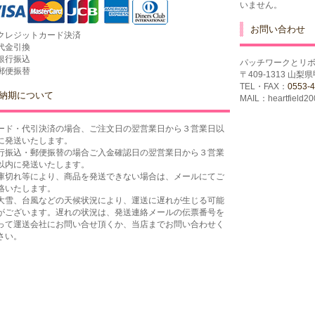
いません。
お問い合わせ
クレジットカード決済
代金引換
銀行振込
パッチワークとリ
郵便振替
〒409-1313 山
TEL・FAX：
0553-4
納期について
MAIL：heartfield2
ード・代引決済の場合、ご注文日の翌営業日から３営業日以
に発送いたします。
行振込・郵便振替の場合ご入金確認日の翌営業日から３営業
以内に発送いたします。
庫切れ等により、商品を発送できない場合は、メールにてご
絡いたします。
大雪、台風などの天候状況により、運送に遅れが生じる可能
がございます。遅れの状況は、発送連絡メールの伝票番号を
って運送会社にお問い合せ頂くか、当店までお問い合わせく
さい。