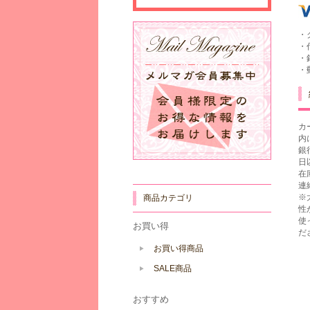
・
・
・
・
カ
内
銀
日
在
連
※
商品カテゴリ
性
使
お買い得
だ
お買い得商品
SALE商品
おすすめ