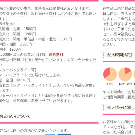
特に記載のない場合、価格表示は消費税込みとなります。
通常品…未開封品に
代金引換の手数料、銀行振込手数料はお客様ご負担でお願い
日以内に、当店ま
ます。
します。ご返信を
通常配送】
それを過ぎますと
北海道・九州 1500円
すのでご了承くだ
北東北・関西 1200円
セール品や福袋な
南東北・関東・甲信越・中部・北陸 1100円
ることができかね
中国・四国 1300円
ださい。
沖縄 1900円
15000円以上のお買い上げ時、
送料無料
配送時間指定に
離島は別途費用を頂く場合がございます。お問い合わせくだ
い。
レターパックライト可】
ターパックライトでお届けいたします。
金：全国一律370円
品名に【レターパックライト可】と入っている商品が対象と
ります。
ヤマト運輸にてお
レターパックライト可】と記載のある商品でも規定数量以上
ご指定時間帯に配
場合は、通常配送に変更させていただきます。
個人情報に関し
お支払いについて
お客様からお預かり
ドレスなど)を、 
支払いは以下の方法がご選択いただけます。
があった場合以外