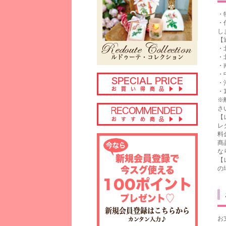
・
・
し
【
・
・
・
・
・
・
※
さ
【
レ
料
商
な
【
の
お