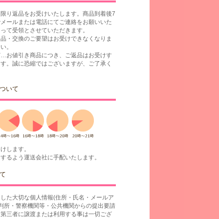
限り返品をお受けいたします。商品到着後7
でメールまたは電話にてご連絡をお願いいた
もって受領とさせていただきます。
返品・交換のご要望はお受けできなくなりま
さい。
ど…お値引き商品につき、ご返品はお受けす
ます。誠に恐縮ではございますが、ご了承く
ついて
届けします。
達するよう運送会社に手配いたします。
て
した大切な個人情報(住所・氏名・メールア
裁判所・警察機関等・公共機関からの提出要請
、第三者に譲渡または利用する事は一切ござ