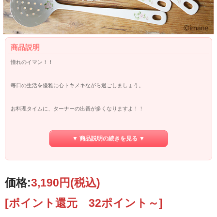
商品説明
憧れのイマン！！
毎日の生活を優雅に心トキメキながら過ごしましょう。
お料理タイムに、ターナーの出番が多くなりますよ！！
エマのターナーを使用して美味しく作りましょう♪
▼ 商品説明の続きを見る ▼
サイズ ： 長さ 31.5ｃｍ 幅 8ｃｍ
価格:
3,190円
(税込)
材質 ： ステンレススチール琺瑯
[ポイント還元 32ポイント～]
【ホーロー製品について】