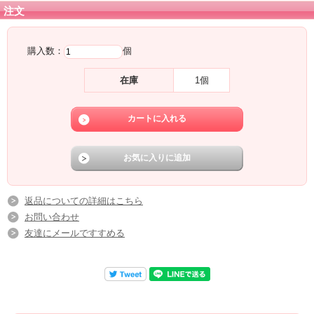
注文
下記の場合は不良品ではありませんのでご注意下さい。
・溶接部分や縁などに出る黒い部分は下地のホーローです。
この部分はホーローがかかりにくいためこの様になります。
購入数：
個
・ホーローを焼く時に吊るすため、吊るしたあとが残る場合があります。
また、焼く際に細かな黒い点がつく場合もございますが、ご了承の程お願いいた
します。
在庫
1個
返品についての詳細はこちら
お問い合わせ
友達にメールですすめる