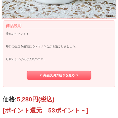
商品説明
憧れのイマン！！
毎日の生活を優雅に心トキメキながら過ごしましょう。
可愛らしい小花が人気のエマ。
お料理タイムには計量カップが大活躍！！
▼ 商品説明の続きを見る ▼
エマの計量カップを使用してみてね♪
価格:
5,280円
(税込)
サイズ ： 幅 14ｃｍ 奥行き 10ｃｍ 高さ 7ｃｍ 容量 450ml
[ポイント還元 53ポイント～]
材質 ： ステンレススチール琺瑯