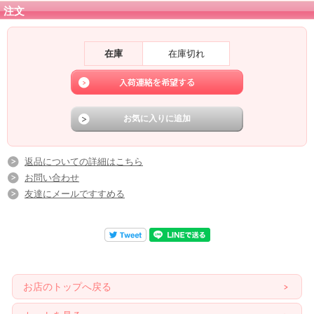
注文
【ホーロー製品について】
下記の場合は不良品ではありませんのでご注意下さい。
在庫
在庫切れ
・溶接部分や縁などに出る黒い部分は下地のホーローです。
この部分はホーローがかかりにくいためこの様になります。
また、焼く際に細かな黒い点がつく場合もございますが、ご了承の程お願いいた
します。
返品についての詳細はこちら
お問い合わせ
友達にメールですすめる
お店のトップへ戻る