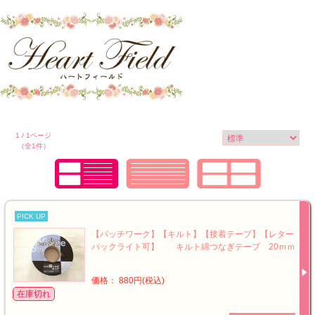
1 / 1ページ
（全1件）
PICK UP
【パッチワーク】【キルト】【接着テープ】【レター
パックライト可】 キルト綿つなぎテープ 20ｍｍ
価格： 880円(税込)
在庫切れ